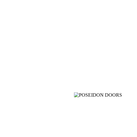
Гладкая пластиковая
одностворчатая дверь POSEIDON c
остеклением (тип 2)
от
17 095.00
Р