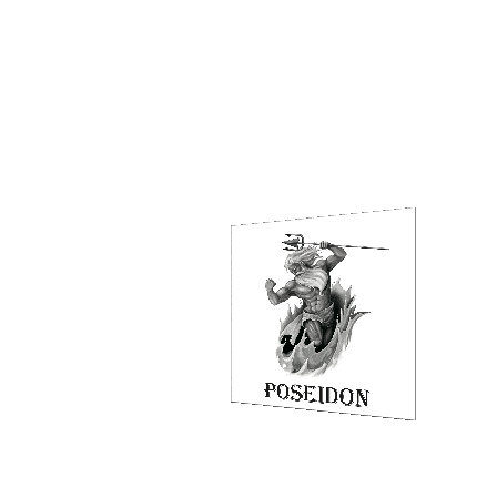
Вакансии
Доставка
Отзывы
Гарантия
Возврат и обмен
Menu
О компании
Наш склад
Портфолио
Вакансии
Доставка
Отзывы
Гарантия
Возврат и обмен
Контакты
Телефон:
+7 (499) 603-00-23
E-mail:
info@poseidon-doors.ru
Адрес офиса:
г. Москва, ул. Электролитный проезд, 1Б
Адрес производства:
140123, Московская область, Раменский